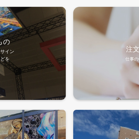
もの
注
のサイン
などを
仕事の